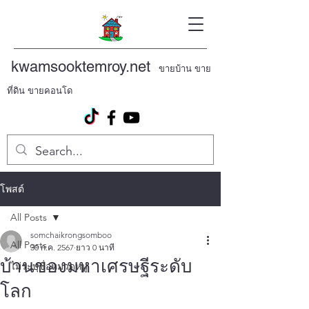
kwamsooktemroy.net
ขายบ้าน ขาย
ที่ดิน ขายคอนโด
โพสต์
All Posts
somchaikrongsomboo
All Posts
30 ก.ค. 2567
ยาว 0 นาที
บ้านของมหาเศรษฐีระดับ
ไม่ระบุชื่อหมวดหมู่
โลก