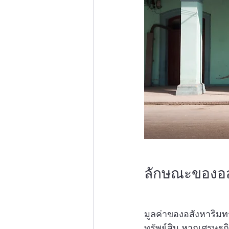
ลักษณะของอสั
มูลค่าของอสังหาริมทรั
ทรัพย์สิน หากเศรษฐก