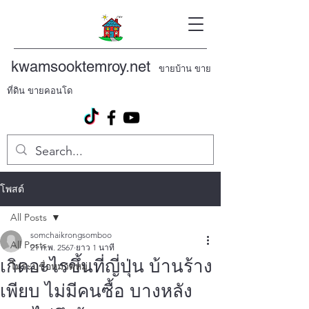
kwamsooktemroy.net
ขายบ้าน ขาย
ที่ดิน ขายคอนโด
โพสต์
All Posts
somchaikrongsomboo
All Posts
21 ก.พ. 2567
ยาว 1 นาที
เกิดอะไรขึ้นที่ญี่ปุ่น บ้านร้าง
ไม่ระบุชื่อหมวดหมู่
เพียบ ไม่มีคนซื้อ บางหลัง