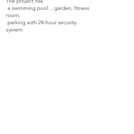
The project has
a swimming pool. , garden, fitness
room,
parking with 24-hour security
system
Shop 7-11
----------------------------------
Selling special price 4.5 million
baht
===================
Interested, contact
Nuch: 0944924228
Line ID : theeranuch_thee
====================
#Luxury condo ready to move in
#Luxury condo #Luxury condo for
sale #Cheap condo for sale
#Second-hand condos for sale
#Condos for sale #Cheap second-