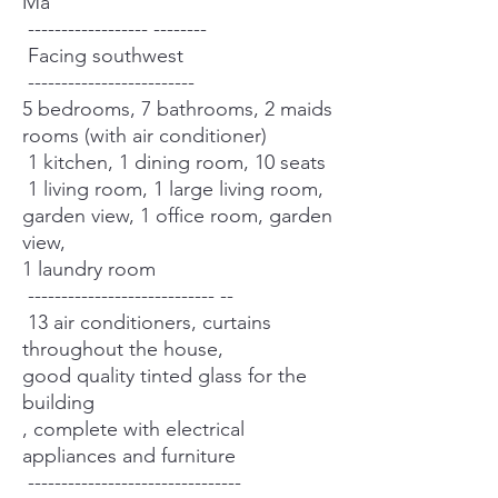
Ma
------------------ --------
Facing southwest
-------------------------
5 bedrooms, 7 bathrooms, 2 maids
rooms (with air conditioner)
1 kitchen, 1 dining room, 10 seats
1 living room, 1 large living room,
garden view, 1 office room, garden
view,
1 laundry room
---------------------------- --
13 air conditioners, curtains
throughout the house,
good quality tinted glass for the
building
, complete with electrical
appliances and furniture
--------------------------------