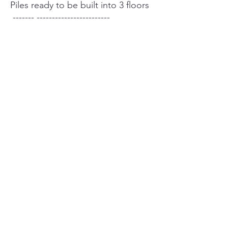
Piles ready to be built into 3 floors
------- ------------------------
2 Garage parking for 10 cars in full
space.
There is a garden around the
house
-------------------------------
There are many ways to enter and
exit, convenient travel
-------------------------------
Special price 19 million baht
=========== ====
Interested, contact
Nuch : 0944924228
Line ID : theeranuch_thee
===================
Special price, contact to make an
appointment to see