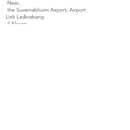
Near;
the Suvarnabhumi Airport, Airport
Link Ladkrabang
7-Eleven
Mini Big C Rural Development 3
Rd.,
Ascot International School ,
Asia Commercial College,
Sarasas Witaed Romklao
School(International Department),
Big G Food Place (Romklao
Housing),
Little Walk (Lat Krabang),
Makro (Lat Krabang)
--------------------------
Facilities:
Club House
Park
CCTV