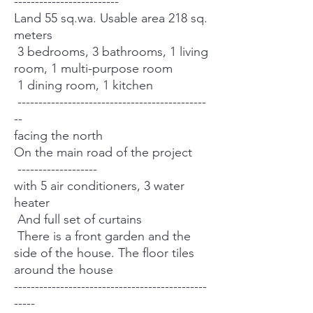
-------------------------
Land 55 sq.wa. Usable area 218 sq.
meters
3 bedrooms, 3 bathrooms, 1 living
room, 1 multi-purpose room
1 dining room, 1 kitchen
---------------------------------------------
--
facing the north
On the main road of the project
-------------------
with 5 air conditioners, 3 water
heater
And full set of curtains
There is a front garden and the
side of the house. The floor tiles
around the house
----------------------------------------------
-----