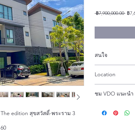
ราค
 ฿7,900,000.00 
฿7,
ปกติ
สนใจ
โทร นุช : 094492422
Location
CLICK
ชม VDO แนะนำ
CLICK เลย
he edition สุขสวัสดิ์-พระราม 3
-
 60