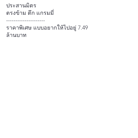
ประสานมิตร
ตรงข้าม ตึก แกรมมี่
---------------------
ราคาพิเศษ แบบอยากให้ไปอยู่ 7.49
ล้านบาท
=======================
=====
สนใจติดต่อ ด่วน
นุช ; 094 492 4228
==============
#คอนโด #คอนโดราคาถูก #คอนโด
มือสอง #คอนโดมือสองสภาพดี
#คอนโดมือสองราคาถูก
นัดหมายเข้าชม
นุช 0944924228
ชม VDO แนะนำ