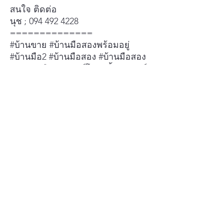
สนใจ ติดต่อ
นุช ; 094 492 4228
==============
#บ้านขาย #บ้านมือสองพร้อมอยู่
#บ้านมือ2 #บ้านมือสอง #บ้านมือสอง
คุณภาพมือ1 #ทาวน์โฮม3ชั้น #ทาวน์
โฮมใหม่ #ทาวน์โฮม #ทาวน์เฮาส์
#ทาวน์เฮ้าส์
สนใจ
ติดต่อ โทร นุช 094 492 4228
Location
Google Map Click
ชม VDO แนะนำ