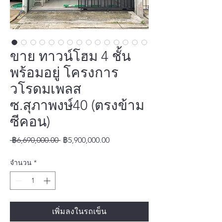
ขาย ทาวน์โฮม 4 ชั้น
พร้อมอยู่ โครงการ
วโรดมเพลส
ซ.สุภาพงษ์40 (ตรงข้าม
ซีคอน)
ราคา
ราคา
 ฿6,690,000.00 
฿5,900,000.00
ปกติ
ขาย
จำนวน
*
ลด
เพิ่มลงในรถเข็น