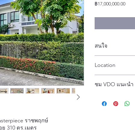
ราค
฿17,000,000.00
สนใจ
โทร นุช 094492422
Location
CLICK เลย
ชม VDO แนะนำ
CLICK เลย
Masterpiece ราชพฤกษ์
สอย 310 ตร.เมตร