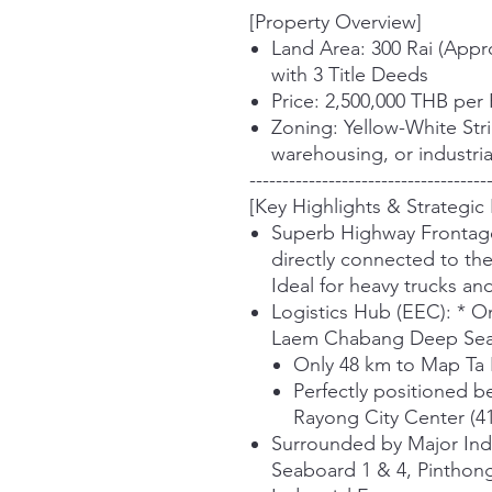
[Property Overview]
Land Area: 300 Rai (Appro
with 3 Title Deeds
Price: 2,500,000 THB per 
Zoning: Yellow-White Stri
warehousing, or industri
------------------------------------
[Key Highlights & Strategic
Superb Highway Frontage
directly connected to th
Ideal for heavy trucks and
Logistics Hub (EEC): * O
Laem Chabang Deep Sea P
Only 48 km to Map Ta 
Perfectly positioned 
Rayong City Center (4
Surrounded by Major Ind
Seaboard 1 & 4, Pinthong