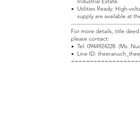
Industrial Estate.
Utilities Ready: High-vol
supply are available at th
------------------------------------
For more details, title deed 
please contact:
Tel: 0944924228 (Ms. Nu
Line ID: theeranuch_thee
==================