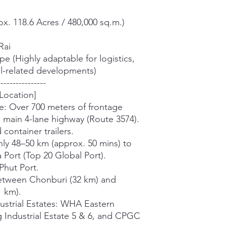
x. 118.6 Acres / 480,000 sq.m.)
Rai
pe (Highly adaptable for logistics,
al-related developments)
----------------
 Location]
: Over 700 meters of frontage
e main 4-lane highway (Route 3574).
 container trailers.
nly 48–50 km (approx. 50 mins) to
ort (Top 20 Global Port).
Phut Port.
between Chonburi (32 km) and
1 km).
ustrial Estates: WHA Eastern
 Industrial Estate 5 & 6, and CPGC