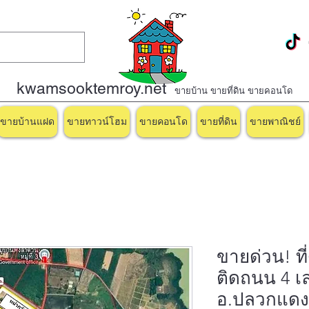
kwamsooktemroy.net
ขายบ้าน ขายที่ดิน ขายคอนโด
ขายบ้านแฝด
ขายทาวน์โฮม
ขายคอนโด
ขายที่ดิน
ขายพาณิชย์
ขายด่วน! ที
ติดถนน 4 เ
อ.ปลวกแดง