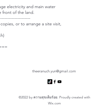
tage electricity and main water
e front of the land.
----------------------
copies, or to arrange a site visit,
ch)
===
theeranuch.yun@gmail.com
©2022 by ความสุขเต็มร้อย. Proudly created with
Wix.com