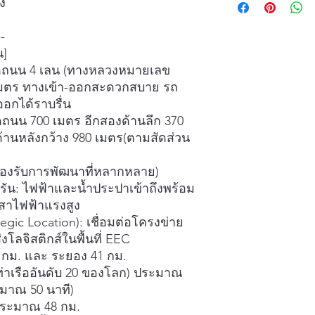
ง
--
น]
ิดถนน 4 เลน (ทางหลวงหมายเลข
 เมตร ทางเข้า-ออกสะดวกสบาย รถ
อกได้ราบรื่น
ดถนน 700 เมตร อีกสองด้านลึก 370
านหลังกว้าง 980 เมตร(ตามสัดส่วน
 (รองรับการพัฒนาที่หลากหลาย)
น: ไฟฟ้าและน้ำประปาเข้าถึงพร้อม
สาไฟฟ้าแรงสูง
egic Location): เชื่อมต่อโครงข่าย
ลจิสติกส์ในพื้นที่ EEC
2 กม. และ ระยอง 41 กม.
(ท่าเรืออันดับ 20 ของโลก) ประมาณ
ะมาณ 50 นาที)
 ประมาณ 48 กม.