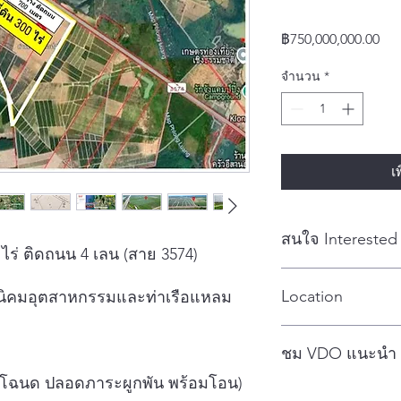
รา
฿750,000,000.00
จำนวน
*
เ
สนใจ Interested
ไร่ ติดถนน 4 เลน (สาย 3574)
Contact : Nuch Tel: 0
Location
ขตนิคมอุตสาหกรรมและท่าเรือแหลม
Line ID: theeranuch_
CLICK
ชม VDO แนะนำ
หมด 3 โฉนด ปลอดภาระผูกพัน พร้อมโอน)
CLICK