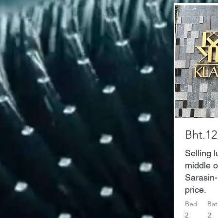
Bht.12
Selling 
middle o
Sarasin-
price.
Bed
Bat
2
2