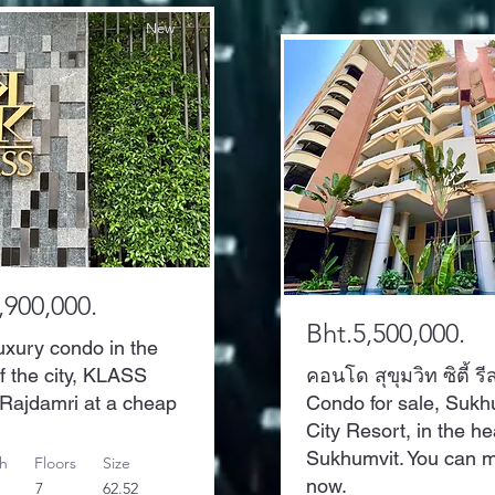
New
,900,000.
Bht.5,500,000.
luxury condo in the
f the city, KLASS
คอนโด สุขุมวิท ซิตี้ รี
Rajdamri at a cheap
Condo for sale, Sukh
City Resort, in the he
Sukhumvit. You can m
h
Floors
Size
now.
7
62.52