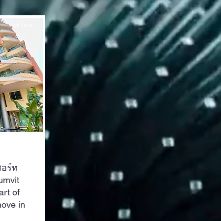
For Sale
สอร์ท
umvit
art of
ove in