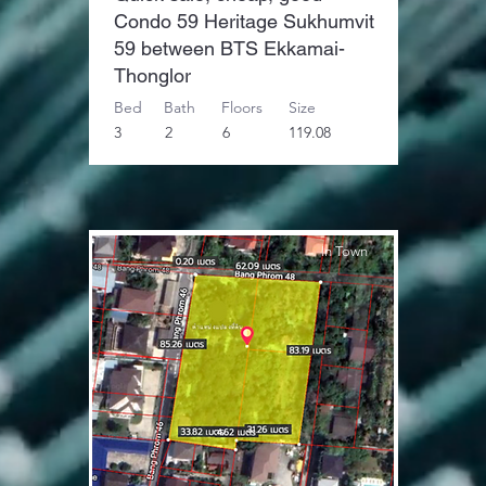
Condo 59 Heritage Sukhumvit
59 between BTS Ekkamai-
Thonglor
Bed
Bath
Floors
Size
3
2
6
119.08
In Town