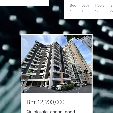
Bed
Bath
Floors
S
1
1
17
6
Fully Decor
Bht.12,900,000.
Quick sale, cheap, good