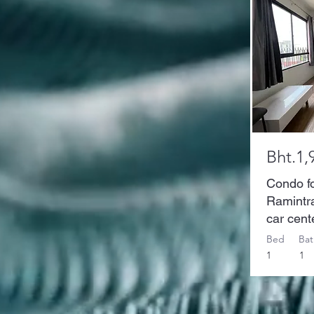
Bht.1,
Condo fo
Ramintr
car cent
Bed
Bat
1
1