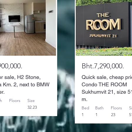
900,000.
Bht.7,290,000.
r sale, H2 Stone,
Quick sale, cheap pri
a Km. 2, next to BMW
Condo THE ROOM
er.
Sukhumvit 21, size 5
m.
h
Floors
Size
32.23
Bed
Bath
Floors
S
1
1
23
5