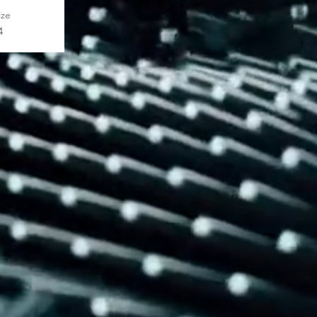
ize
4