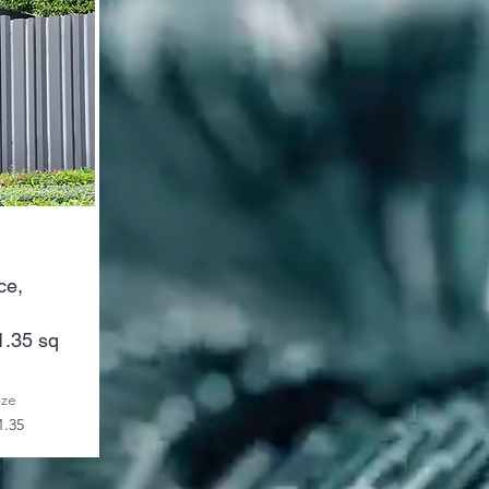
ce,
1.35 sq
ize
1.35