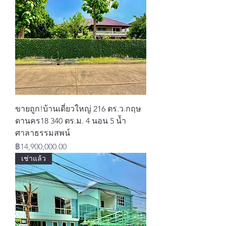
ขายถูก!บ้านเดี่ยวใหญ่ 216 ตร.ว.กฤษ
ดานคร18 340 ตร.ม. 4 นอน 5 น้ำ
ศาลาธรรมสพน์
ราคา
฿14,900,000.00
เช่าแล้ว