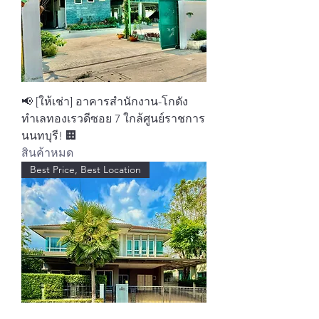
📢 [ให้เช่า] อาคารสำนักงาน-โกดัง
ทำเลทองเรวดีซอย 7 ใกล้ศูนย์ราชการ
นนทบุรี! 🏢
สินค้าหมด
Best Price, Best Location