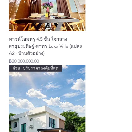
ทาวน์โฮมหรู 4.5 ชั้น ใจกลาง
สาธุประดิษฐ์-สาทร Luxx Ville (แปลง
A2 - บ้านตัวอย่าง)
ราคา
฿20,000,000.00
ด่วน! ปรับราคาลงคุ้มที่สุด