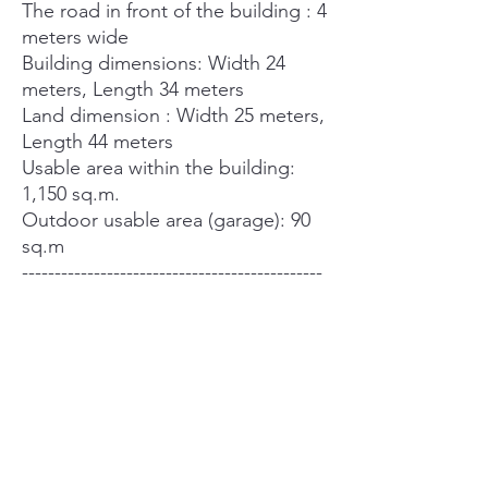
The road in front of the building : 4
meters wide
Building dimensions: Width 24
meters, Length 34 meters
Land dimension : Width 25 meters,
Length 44 meters
Usable area within the building:
1,150 sq.m.
Outdoor usable area (garage): 90
sq.m
----------------------------------------------
--------
Urban planning zone: Brown zone,
residential area
-----------------------------------
Nearby places:
Emporium Mall,
EmQuartier Mall,
EmSphere Mall,