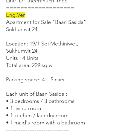
Line ID : theeranuch_thee
===================
Eng.Ver
Apartment for Sale "Baan Sasida"
Sukhumvit 24
--------------------------------------
Location: 19/1 Soi Methiniwet,
Sukhumvit 24
Units : 4 Units
Total area: 229 sq.w
----------------------------
Parking space: 4 – 5 cars
----------------------------------
Each unit of Baan Sasida ;
• 3 bedrooms / 3 bathrooms
• 1 living room
• 1 kitchen / laundry room
• 1 maid's room with a bathroom
-----------------------------------