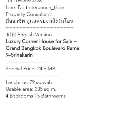
Tel : 0944924228
Line ID : theeranuch_thee
Property Consultant
มืออาชีพ ดูแลครบจนถึงวันโอน
====================
🇬🇧 English Version
Luxury Corner House for Sale –
Grand Bangkok Boulevard Rama
9–Srinakarin
--------------------------
Special Price: 24.9 MB
-------------------------------
Land size: 79 sq.wah
Usable area: 335 sq.m.
4 Bedrooms | 5 Bathrooms
1 Maid’s room
Parking for 3 cars
South-facing (great airflow, cooler
direction)