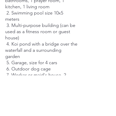
bathrooms, 1 prayer room, 1
kitchen, 1 living room
2. Swimming pool size 10x5
meters
3. Multi-purpose building (can be
used as a fitness room or guest
house)
4. Koi pond with a bridge over the
waterfall and a surrounding
garden
5. Garage, size for 4 cars
6. Outdoor dog cage
7. Worker or maid's house, 2
bedrooms and bathroom
8. Nursery
9. Coffee and food shop, glass
room with air conditioning and
private rooms
Size 83 sq.m.