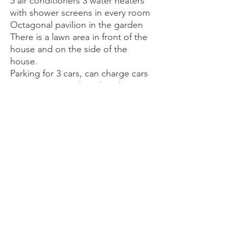
5 air conditioners 3 water heaters
with shower screens in every room
Octagonal pavilion in the garden
There is a lawn area in front of the
house and on the side of the
house.
Parking for 3 cars, can charge cars
(separate power line already
installed)
The entrance door is a Samsung
Digital Door Lock.
----------------------------------------------
----------------------------
Only 600 meters from Nakhon In
Road.
Nearby important places include:
Makro ~750m.
Tesco Lotus ~850 m.
Central Westville ~ 5.3 km.