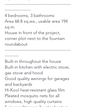
----------------------------------------------
------------------
4 bedrooms, 3 bathrooms
Area 68.8 sq.wa., usable area 194
sq.m.
House in front of the project,
corner plot next to the fountain
roundabout
----------------------------------------------
----------
Built-in throughout the house
Built-in kitchen with electric stove,
gas stove and hood
Good quality awnings for garages
and backyards
Hi-Kool heat-resistant glass film
Pleated mosquito nets for all
windows, high quality curtains