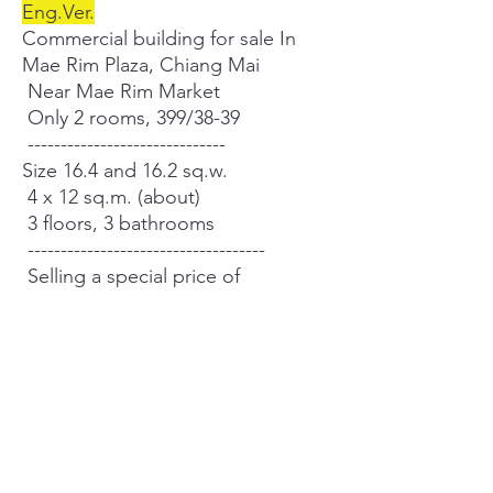
Eng.Ver.
Commercial building for sale In
Mae Rim Plaza, Chiang Mai
Near Mae Rim Market
Only 2 rooms, 399/38-39
------------------------------
Size 16.4 and 16.2 sq.w.
4 x 12 sq.m. (about)
3 floors, 3 bathrooms
------------------------------------
Selling a special price of
3.2 million baht per room
=======================
===
Interested contact
Nuch; 0944924228
Line id; theeranuch_thee
====================